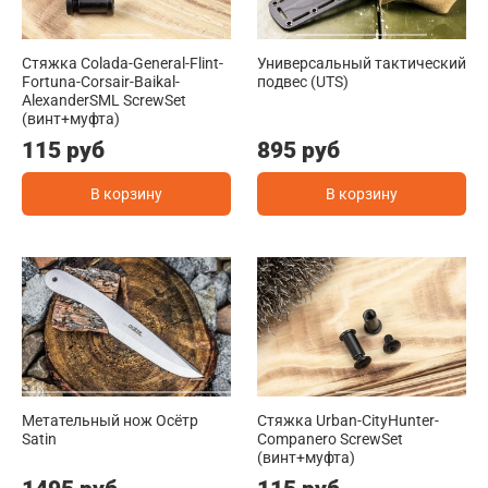
Стяжка Colada-General-Flint-
Универсальный тактический
Fortuna-Corsair-Baikal-
подвес (UTS)
AlexanderSML ScrewSet
(винт+муфта)
115 руб
895 руб
В корзину
В корзину
Метательный нож Осётр
Стяжка Urban-CityHunter-
Satin
Companero ScrewSet
(винт+муфта)