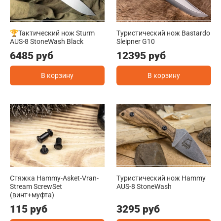
🏆Тактический нож Sturm
Туристический нож Bastardo
AUS-8 StoneWash Black
Sleipner G10
6485 руб
12395 руб
В корзину
В корзину
Стяжка Hammy-Asket-Vran-
Туристический нож Hammy
Stream ScrewSet
AUS-8 StoneWash
(винт+муфта)
115 руб
3295 руб