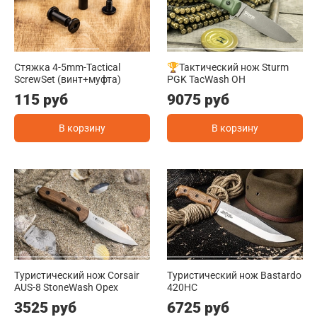
Стяжка 4-5mm-Tactical
🏆Тактический нож Sturm
ScrewSet (винт+муфта)
PGK TacWash OH
115 руб
9075 руб
В корзину
В корзину
Туристический нож Corsair
Туристический нож Bastardo
AUS-8 StoneWash Орех
420HC
3525 руб
6725 руб