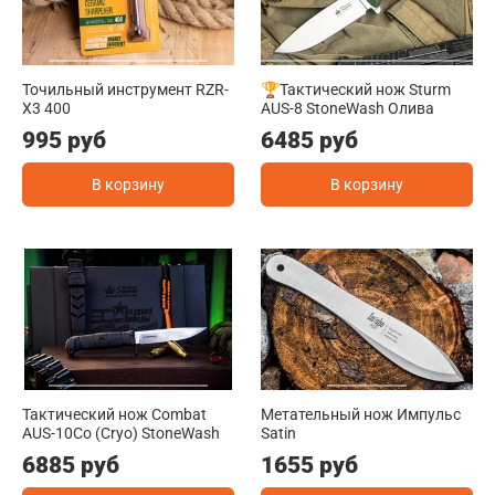
Точильный инструмент RZR-
🏆Тактический нож Sturm
X3 400
AUS-8 StoneWash Олива
995 руб
6485 руб
В корзину
В корзину
Тактический нож Combat
Метательный нож Импульс
AUS-10Co (Cryo) StoneWash
Satin
6885 руб
1655 руб