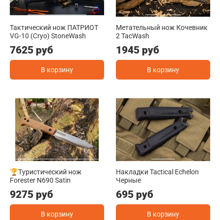
Тактический нож ПАТРИОТ
Метательный нож Кочевник
VG-10 (Cryo) StoneWash
2 TacWash
7625 руб
1945 руб
В корзину
В корзину
🏆Туристический нож
Накладки Tactical Echelon
Forester N690 Satin
Черные
9275 руб
695 руб
В корзину
В корзину