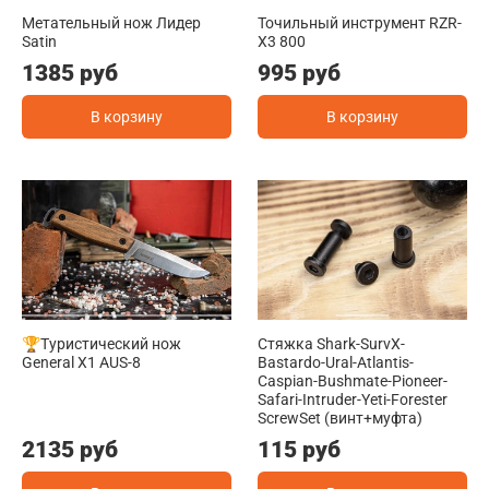
Метательный нож Лидер
Точильный инструмент RZR-
Satin
X3 800
1385 руб
995 руб
В корзину
В корзину
🏆Туристический нож
Стяжка Shark-SurvX-
General X1 AUS-8
Bastardo-Ural-Atlantis-
Caspian-Bushmate-Pioneer-
Safari-Intruder-Yeti-Forester
ScrewSet (винт+муфта)
2135 руб
115 руб