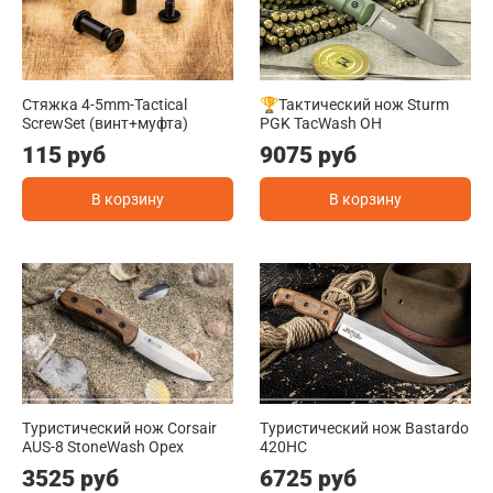
Стяжка 4-5mm-Tactical
🏆Тактический нож Sturm
ScrewSet (винт+муфта)
PGK TacWash OH
115 руб
9075 руб
В корзину
В корзину
Туристический нож Corsair
Туристический нож Bastardo
AUS-8 StoneWash Орех
420HC
3525 руб
6725 руб