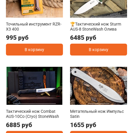
Точильный инструмент RZR-
🏆Тактический нож Sturm
X3 400
AUS-8 StoneWash Олива
995 руб
6485 руб
В корзину
В корзину
Тактический нож Combat
Метательный нож Импульс
AUS-10Co (Cryo) StoneWash
Satin
6885 руб
1655 руб