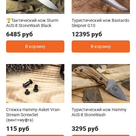
🏆Тактический нож Sturm
Туристический нож Bastardo
AUS-8 StoneWash Black
Sleipner G10
6485 руб
12395 руб
В корзину
В корзину
Стяжка Hammy-Asket-Vran-
Туристический нож Hammy
Stream ScrewSet
AUS-8 StoneWash
(винт+муфта)
115 руб
3295 руб