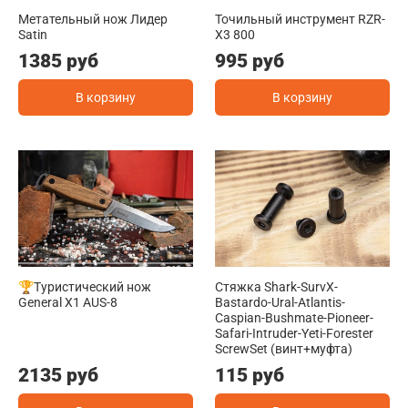
Метательный нож Лидер
Точильный инструмент RZR-
Satin
X3 800
1385 руб
995 руб
В корзину
В корзину
🏆Туристический нож
Стяжка Shark-SurvX-
General X1 AUS-8
Bastardo-Ural-Atlantis-
Caspian-Bushmate-Pioneer-
Safari-Intruder-Yeti-Forester
ScrewSet (винт+муфта)
2135 руб
115 руб