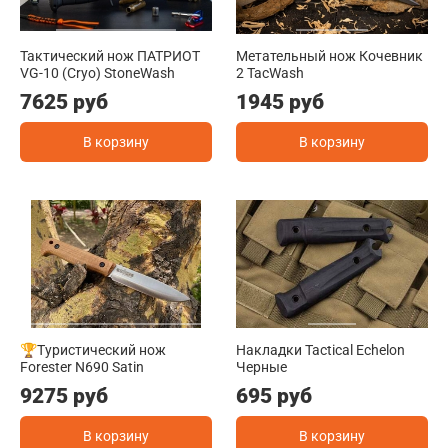
Тактический нож ПАТРИОТ
Метательный нож Кочевник
VG-10 (Cryo) StoneWash
2 TacWash
7625 руб
1945 руб
В корзину
В корзину
🏆Туристический нож
Накладки Tactical Echelon
Forester N690 Satin
Черные
9275 руб
695 руб
В корзину
В корзину