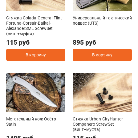
Стяжка Colada-General-Flint-
Универсальный тактический
Fortuna-Corsair-Baikal-
подвес (UTS)
AlexanderSML ScrewSet
(винт+муфта)
115 руб
895 руб
В корзину
В корзину
Метательный нож Осётр
Стяжка Urban-CityHunter-
Satin
Companero ScrewSet
(винт+муфта)