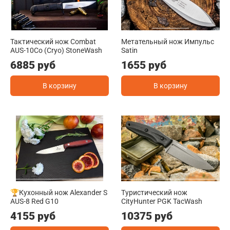
Тактический нож Combat
Метательный нож Импульс
AUS-10Co (Cryo) StoneWash
Satin
6885 руб
1655 руб
В корзину
В корзину
🏆Кухонный нож Alexander S
Туристический нож
AUS-8 Red G10
CityHunter PGK TacWash
4155 руб
10375 руб