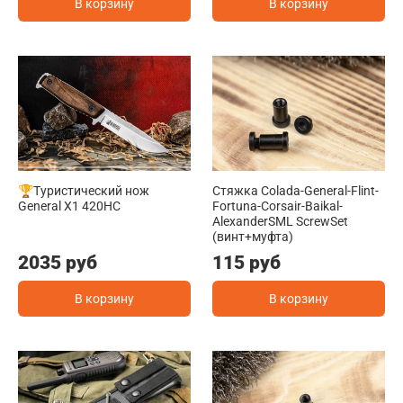
В корзину
В корзину
🏆Туристический нож
Стяжка Colada-General-Flint-
General X1 420HC
Fortuna-Corsair-Baikal-
AlexanderSML ScrewSet
(винт+муфта)
2035 руб
115 руб
В корзину
В корзину