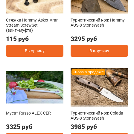
Стяжка Hammy-Asket-Vran-
Туристический нож Hammy
Stream ScrewSet
AUS-8 StoneWash
(винт+муфта)
115 руб
3295 руб
В корзину
В корзину
Снова в продаже
Мусат Russo ALEX-CER
Туристический нож Colada
AUS-8 StoneWash
3325 руб
3985 руб