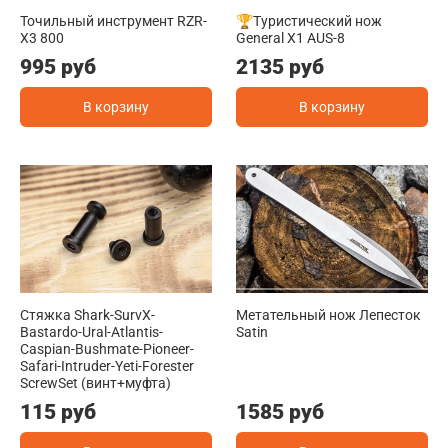
Точильный инструмент RZR-
🏆Туристический нож
X3 800
General X1 AUS-8
995 руб
2135 руб
В корзину
В корзину
Стяжка Shark-SurvX-
Метательный нож Лепесток
Bastardo-Ural-Atlantis-
Satin
Caspian-Bushmate-Pioneer-
Safari-Intruder-Yeti-Forester
ScrewSet (винт+муфта)
115 руб
1585 руб