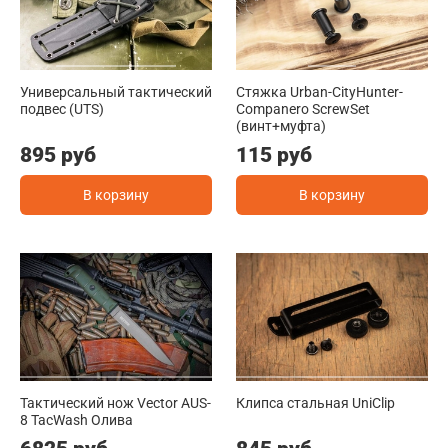
Универсальный тактический
Стяжка Urban-CityHunter-
подвес (UTS)
Companero ScrewSet
(винт+муфта)
895 руб
115 руб
В корзину
В корзину
Тактический нож Vector AUS-
Клипса стальная UniClip
8 TacWash Олива