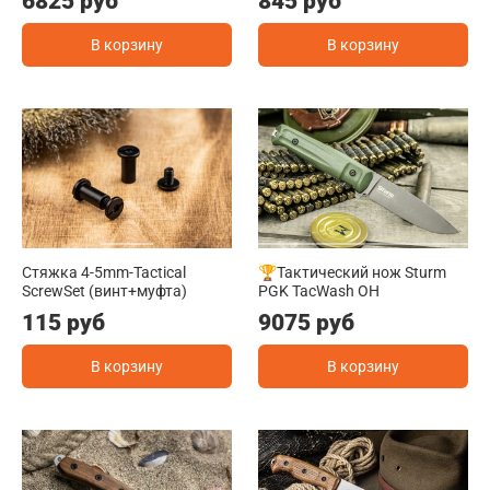
6825 руб
845 руб
В корзину
В корзину
Стяжка 4-5mm-Tactical
🏆Тактический нож Sturm
ScrewSet (винт+муфта)
PGK TacWash OH
115 руб
9075 руб
В корзину
В корзину