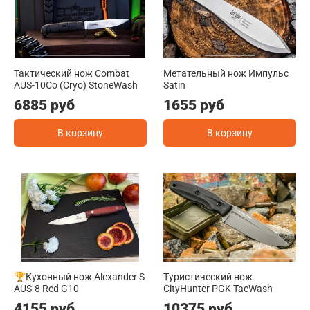
Тактический нож Combat
Метательный нож Импульс
AUS-10Co (Cryo) StoneWash
Satin
6885 руб
1655 руб
В корзину
В корзину
🏆Кухонный нож Alexander S
Туристический нож
AUS-8 Red G10
CityHunter PGK TacWash
4155 руб
10375 руб