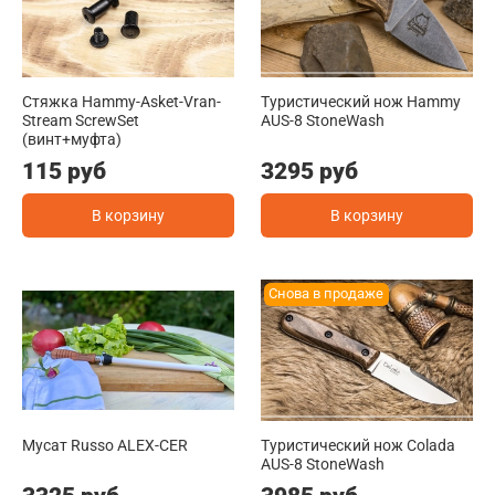
Стяжка Hammy-Asket-Vran-
Туристический нож Hammy
Stream ScrewSet
AUS-8 StoneWash
(винт+муфта)
115 руб
3295 руб
В корзину
В корзину
Снова в продаже
Мусат Russo ALEX-CER
Туристический нож Colada
AUS-8 StoneWash