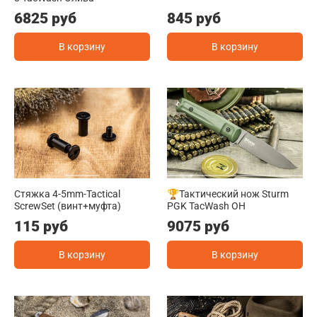
6825 руб
845 руб
В корзину
В корзину
Стяжка 4-5mm-Tactical
🏆Тактический нож Sturm
ScrewSet (винт+муфта)
PGK TacWash OH
115 руб
9075 руб
В корзину
В корзину