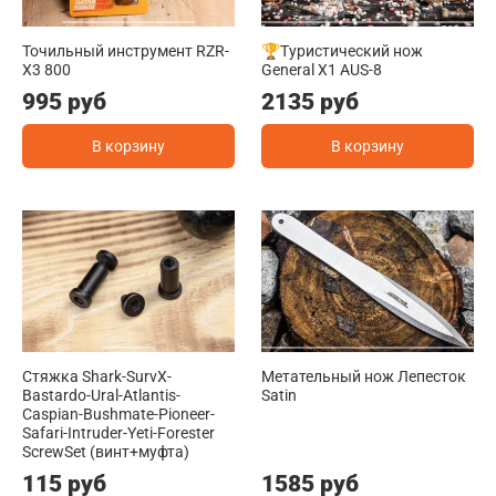
Точильный инструмент RZR-
🏆Туристический нож
X3 800
General X1 AUS-8
995 руб
2135 руб
В корзину
В корзину
Стяжка Shark-SurvX-
Метательный нож Лепесток
Bastardo-Ural-Atlantis-
Satin
Caspian-Bushmate-Pioneer-
Safari-Intruder-Yeti-Forester
ScrewSet (винт+муфта)
115 руб
1585 руб