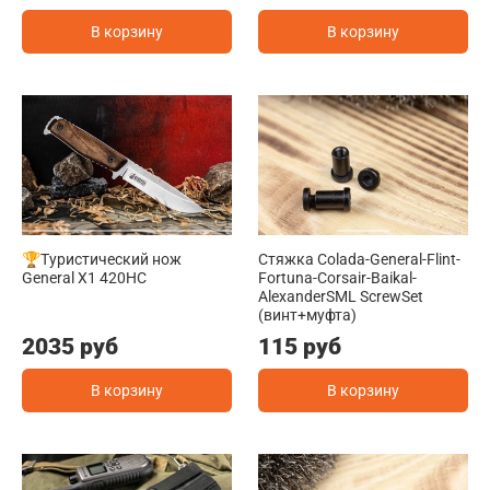
В корзину
В корзину
🏆Туристический нож
Стяжка Colada-General-Flint-
General X1 420HC
Fortuna-Corsair-Baikal-
AlexanderSML ScrewSet
(винт+муфта)
2035 руб
115 руб
В корзину
В корзину