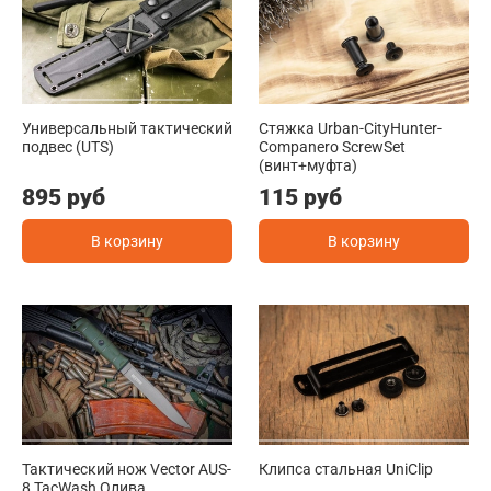
Универсальный тактический
Стяжка Urban-CityHunter-
подвес (UTS)
Companero ScrewSet
(винт+муфта)
895 руб
115 руб
В корзину
В корзину
Тактический нож Vector AUS-
Клипса стальная UniClip
8 TacWash Олива