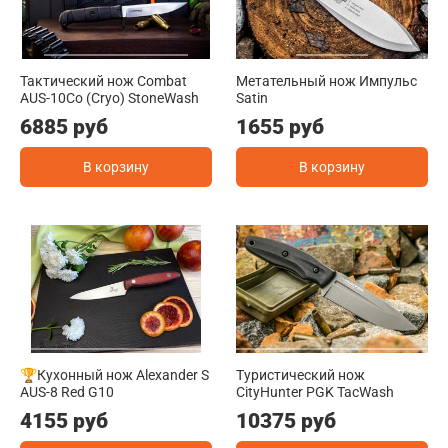
Тактический нож Combat
Метательный нож Импульс
AUS-10Co (Cryo) StoneWash
Satin
6885 руб
1655 руб
В корзину
В корзину
🏆Кухонный нож Alexander S
Туристический нож
AUS-8 Red G10
CityHunter PGK TacWash
4155 руб
10375 руб