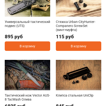
Универсальный тактический
Стяжка Urban-CityHunter-
подвес (UTS)
Companero ScrewSet
(винт+муфта)
895 руб
115 руб
В корзину
В корзину
Тактический нож Vector AUS-
Клипса стальная UniClip
8 TacWash Олива