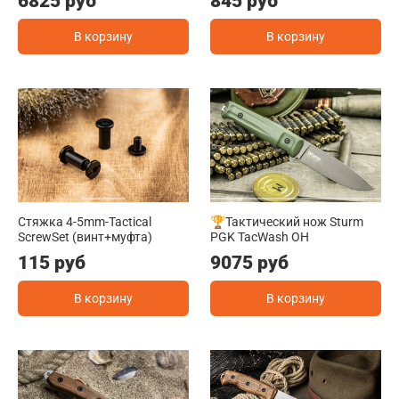
6825 руб
845 руб
В корзину
В корзину
Стяжка 4-5mm-Tactical
🏆Тактический нож Sturm
ScrewSet (винт+муфта)
PGK TacWash OH
115 руб
9075 руб
В корзину
В корзину