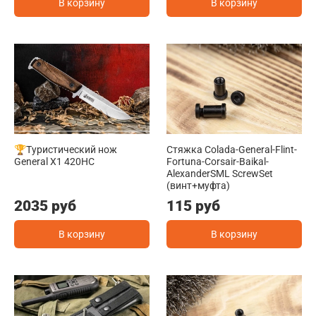
В корзину
В корзину
🏆Туристический нож
Стяжка Colada-General-Flint-
General X1 420HC
Fortuna-Corsair-Baikal-
AlexanderSML ScrewSet
(винт+муфта)
2035 руб
115 руб
В корзину
В корзину