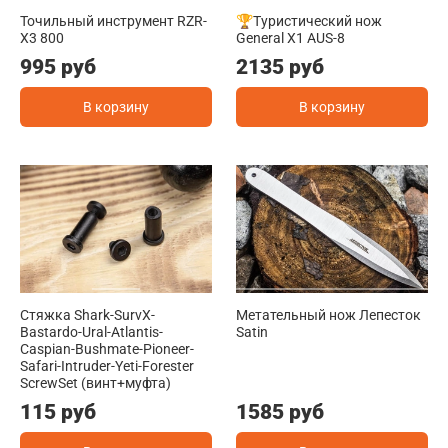
Точильный инструмент RZR-
🏆Туристический нож
X3 800
General X1 AUS-8
995 руб
2135 руб
В корзину
В корзину
Стяжка Shark-SurvX-
Метательный нож Лепесток
Bastardo-Ural-Atlantis-
Satin
Caspian-Bushmate-Pioneer-
Safari-Intruder-Yeti-Forester
ScrewSet (винт+муфта)
115 руб
1585 руб