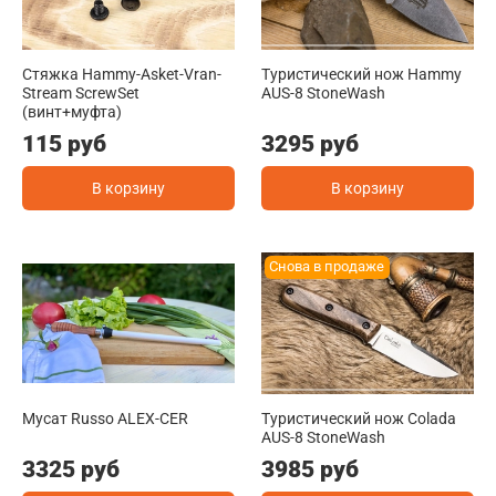
Стяжка Hammy-Asket-Vran-
Туристический нож Hammy
Stream ScrewSet
AUS-8 StoneWash
(винт+муфта)
115 руб
3295 руб
В корзину
В корзину
Снова в продаже
Мусат Russo ALEX-CER
Туристический нож Colada
AUS-8 StoneWash
3325 руб
3985 руб