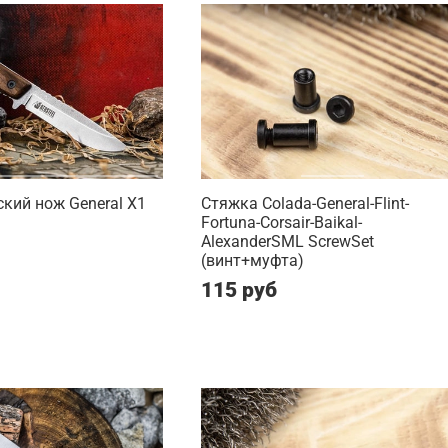
кий нож General X1
Стяжка Colada-General-Flint-
Fortuna-Corsair-Baikal-
AlexanderSML ScrewSet
(винт+муфта)
115 руб