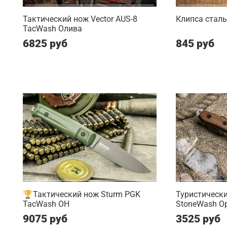
Тактический нож Vector AUS-8
Клипса сталь
TacWash Олива
6825 руб
845 руб
🏆Тактический нож Sturm PGK
Туристически
TacWash OH
StoneWash О
9075 руб
3525 руб