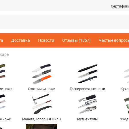
Сертифик
та
Доставка
Новости
Отзывы (1857)
Частые вопрос
каре
ие ножи
Охотничьи ножи
Тренировочные ножи
Кухо
е ножи
Мачете, Топоры и Пилы
Мультитулы
Уход