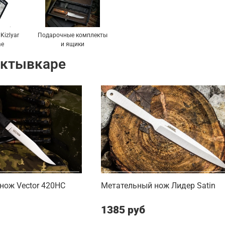
Kizlyar
Подарочные комплекты
me
и ящики
ыктывкаре
нож Vector 420HC
Метательный нож Лидер Satin
1385 руб