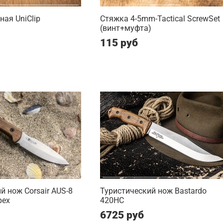
ная UniClip
Стяжка 4-5mm-Tactical ScrewSet
(винт+муфта)
115 руб
й нож Corsair AUS-8
Туристический нож Bastardo
рех
420HC
6725 руб