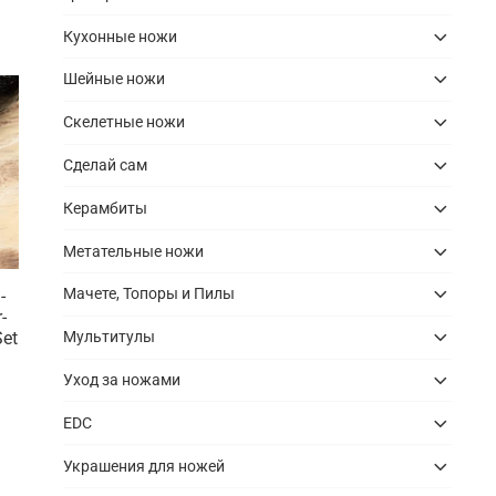
Кухонные ножи
Шейные ножи
Скелетные ножи
Сделай сам
Керамбиты
Метательные ножи
Мачете, Топоры и Пилы
-
-
Set
Мультитулы
Уход за ножами
EDC
Украшения для ножей