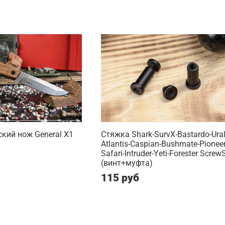
кий нож General X1
Стяжка Shark-SurvX-Bastardo-Ural
Atlantis-Caspian-Bushmate-Pioneer
Safari-Intruder-Yeti-Forester Screw
(винт+муфта)
115 руб