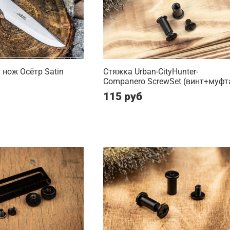
нож Осётр Satin
Стяжка Urban-CityHunter-
Companero ScrewSet (винт+муфт
115 руб