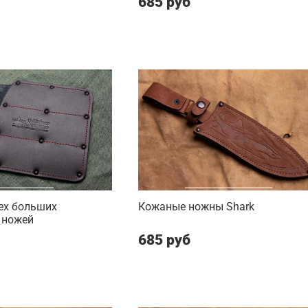
685 руб
ех больших
Кожаные ножны Shark
 ножей
685 руб