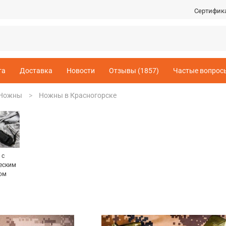
Сертифик
та
Доставка
Новости
Отзывы (1857)
Частые вопрос
Ножны
Ножны в Красногорске
 с
еским
ом