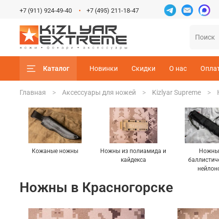
+7 (911) 924-49-40
+7 (495) 211-18-47
Каталог
Новинки
Скидки
О нас
Опла
Главная
Аксессуары для ножей
Kizlyar Supreme
Кожаные ножны
Ножны из полиамида и
Ножны
кайдекса
баллистич
нейлон
Ножны в Красногорске