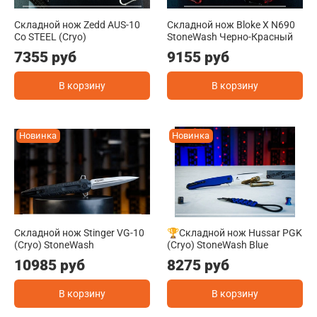
Складной нож Zedd AUS-10
Складной нож Bloke X N690
Co STEEL (Cryo)
StoneWash Черно-Красный
7355 руб
9155 руб
В корзину
В корзину
Новинка
Новинка
Складной нож Stinger VG-10
🏆Складной нож Hussar PGK
(Cryo) StoneWash
(Cryo) StoneWash Blue
10985 руб
8275 руб
В корзину
В корзину