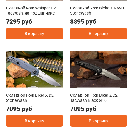
Складной нож Whisper D2
Складной нож Bloke X N690
TacWash, на подшипнике
StoneWash
7295 руб
8895 руб
В корзину
В корзину
Складной нож Biker X D2
Складной нож Biker Z D2
StoneWash
TacWash Black G10
7095 руб
7095 руб
В корзину
В корзину