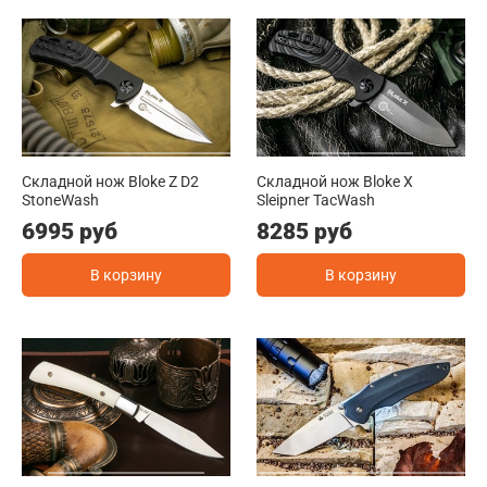
Складной нож Bloke Z D2
Складной нож Bloke X
StoneWash
Sleipner TacWash
6995 руб
8285 руб
В корзину
В корзину