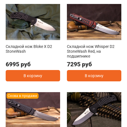
Складной нож Bloke X D2
Складной нож Whisper D2
StoneWash
StoneWash Red, на
подшипнике
6995 руб
7295 руб
В корзину
В корзину
Снова в продаже