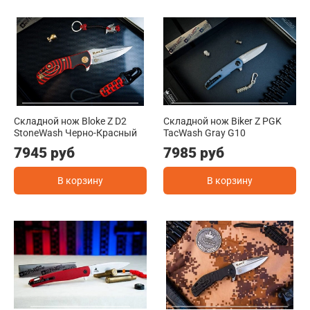
Складной нож Bloke Z D2
Складной нож Biker Z PGK
StoneWash Черно-Красный
TacWash Gray G10
7945 руб
7985 руб
В корзину
В корзину