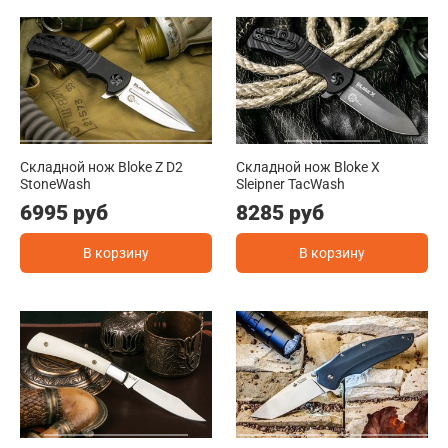
Складной нож Bloke Z D2
Складной нож Bloke X
StoneWash
Sleipner TacWash
6995 руб
8285 руб
В корзину
В корзину