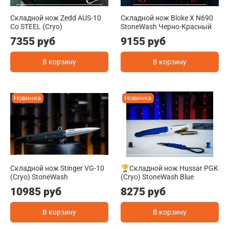
Складной нож Zedd AUS-10
Складной нож Bloke X N690
Co STEEL (Cryo)
StoneWash Черно-Красный
7355 руб
9155 руб
В корзину
В корзину
Новинка
Новинка
Складной нож Stinger VG-10
🏆Складной нож Hussar PGK
(Cryo) StoneWash
(Cryo) StoneWash Blue
10985 руб
8275 руб
В корзину
В корзину