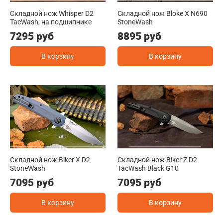
Складной нож Whisper D2
Складной нож Bloke X N690
TacWash, на подшипнике
StoneWash
7295 руб
8895 руб
В корзину
В корзину
Складной нож Biker X D2
Складной нож Biker Z D2
StoneWash
TacWash Black G10
7095 руб
7095 руб
В корзину
В корзину