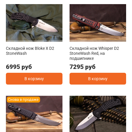
Складной нож Bloke X D2
Складной нож Whisper D2
StoneWash
StoneWash Red, на
подшипнике
6995 руб
7295 руб
В корзину
В корзину
Снова в продаже