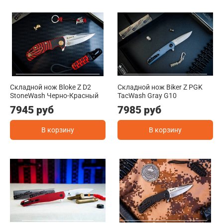
Складной нож Bloke Z D2
Складной нож Biker Z PGK
StoneWash Черно-Красный
TacWash Gray G10
7945 руб
7985 руб
В корзину
В корзину