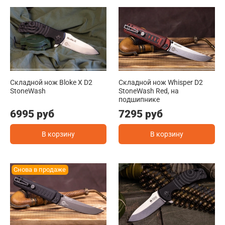
Складной нож Bloke X D2
Складной нож Whisper D2
StoneWash
StoneWash Red, на
подшипнике
6995 руб
7295 руб
В корзину
В корзину
Снова в продаже