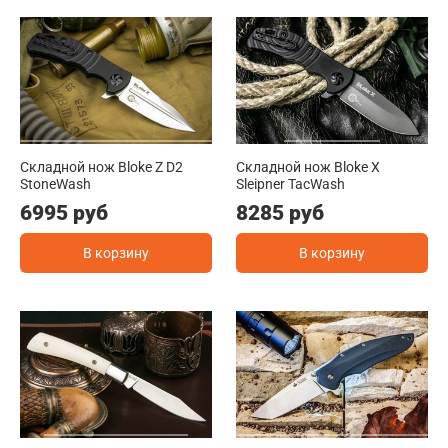
Складной нож Bloke Z D2
Складной нож Bloke X
StoneWash
Sleipner TacWash
6995 руб
8285 руб
В корзину
В корзину