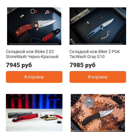
Складной нож Bloke Z D2
Складной нож Biker Z PGK
StoneWash Черно-Красный
TacWash Gray G10
7945 руб
7985 руб
В корзину
В корзину