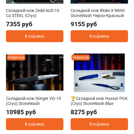
Складной нож Zedd AUS-10
Складной нож Bloke X N690
Co STEEL (Cryo)
StoneWash Черно-Красный
7355 руб
9155 руб
В корзину
В корзину
Новинка
Новинка
Складной нож Stinger VG-10
🏆Складной нож Hussar PGK
(Cryo) StoneWash
(Cryo) StoneWash Blue
10985 руб
8275 руб
В корзину
В корзину