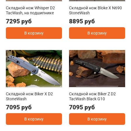
Складной нож Whisper D2
Складной нож Bloke X N690
TacWash, на подшипнике
StoneWash
7295 руб
8895 руб
В корзину
В корзину
Складной нож Biker X D2
Складной нож Biker Z D2
StoneWash
TacWash Black G10
7095 руб
7095 руб
В корзину
В корзину