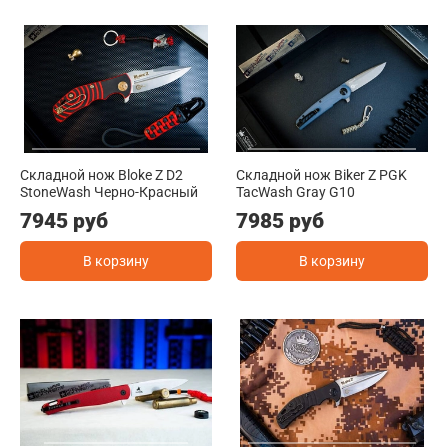
Складной нож Bloke Z D2
Складной нож Biker Z PGK
StoneWash Черно-Красный
TacWash Gray G10
7945 руб
7985 руб
В корзину
В корзину