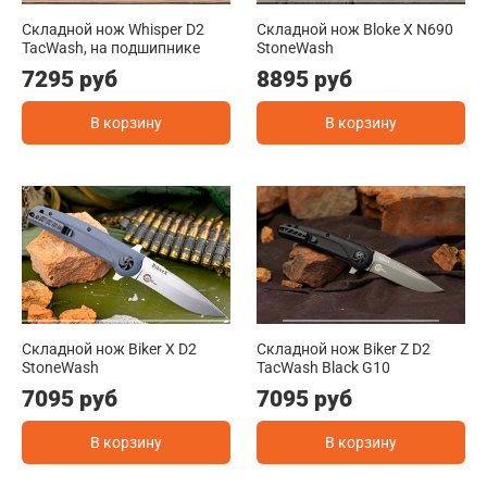
Складной нож Whisper D2
Складной нож Bloke X N690
TacWash, на подшипнике
StoneWash
7295 руб
8895 руб
В корзину
В корзину
Складной нож Biker X D2
Складной нож Biker Z D2
StoneWash
TacWash Black G10
7095 руб
7095 руб
В корзину
В корзину