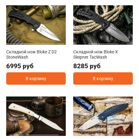
Складной нож Bloke Z D2
Складной нож Bloke X
StoneWash
Sleipner TacWash
6995 руб
8285 руб
В корзину
В корзину