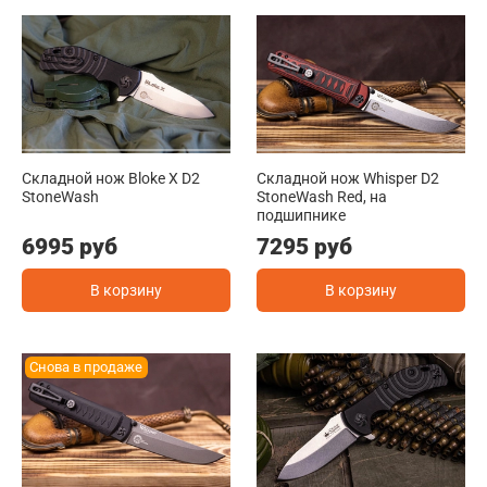
Складной нож Bloke X D2
Складной нож Whisper D2
StoneWash
StoneWash Red, на
подшипнике
6995 руб
7295 руб
В корзину
В корзину
Снова в продаже