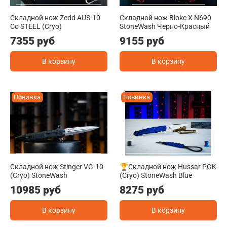
Складной нож Zedd AUS-10
Складной нож Bloke X N690
Co STEEL (Cryo)
StoneWash Черно-Красный
7355 руб
9155 руб
В корзину
В корзину
Новинка
Новинка
Складной нож Stinger VG-10
🏆Складной нож Hussar PGK
(Cryo) StoneWash
(Cryo) StoneWash Blue
10985 руб
8275 руб
В корзину
В корзину