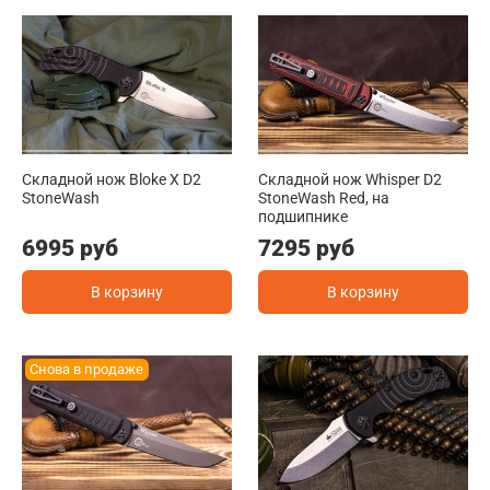
Складной нож Bloke X D2
Складной нож Whisper D2
StoneWash
StoneWash Red, на
подшипнике
6995 руб
7295 руб
В корзину
В корзину
Снова в продаже