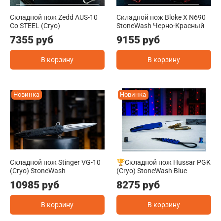
Складной нож Zedd AUS-10
Складной нож Bloke X N690
Co STEEL (Cryo)
StoneWash Черно-Красный
7355 руб
9155 руб
В корзину
В корзину
Новинка
Новинка
Складной нож Stinger VG-10
🏆Складной нож Hussar PGK
(Cryo) StoneWash
(Cryo) StoneWash Blue
10985 руб
8275 руб
В корзину
В корзину