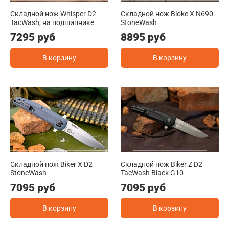
Складной нож Whisper D2
Складной нож Bloke X N690
TacWash, на подшипнике
StoneWash
7295 руб
8895 руб
В корзину
В корзину
Складной нож Biker X D2
Складной нож Biker Z D2
StoneWash
TacWash Black G10
7095 руб
7095 руб
В корзину
В корзину