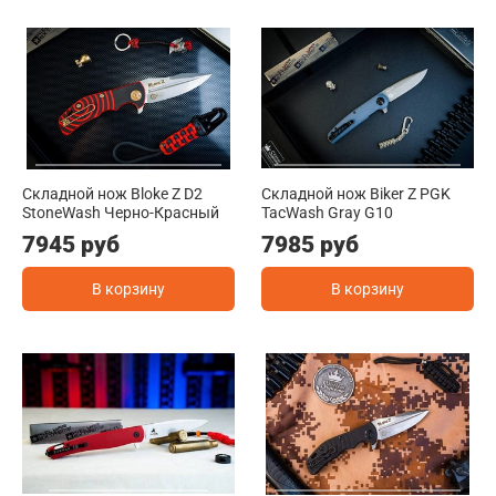
Складной нож Bloke Z D2
Складной нож Biker Z PGK
StoneWash Черно-Красный
TacWash Gray G10
7945 руб
7985 руб
В корзину
В корзину