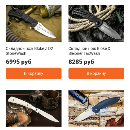
Складной нож Bloke Z D2
Складной нож Bloke X
StoneWash
Sleipner TacWash
6995 руб
8285 руб
В корзину
В корзину