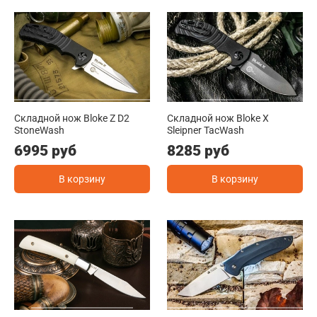
Складной нож Bloke Z D2
Складной нож Bloke X
StoneWash
Sleipner TacWash
6995 руб
8285 руб
В корзину
В корзину