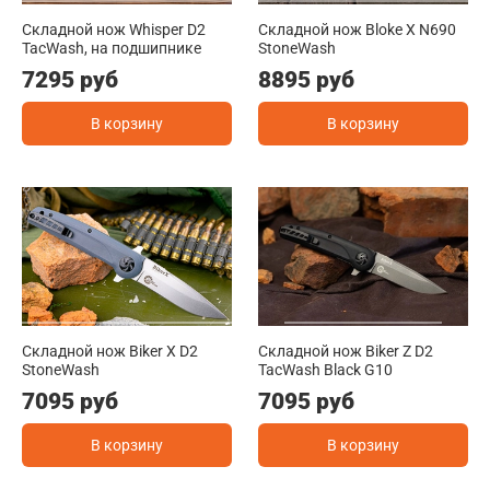
Складной нож Whisper D2
Складной нож Bloke X N690
TacWash, на подшипнике
StoneWash
7295 руб
8895 руб
В корзину
В корзину
Складной нож Biker X D2
Складной нож Biker Z D2
StoneWash
TacWash Black G10
7095 руб
7095 руб
В корзину
В корзину