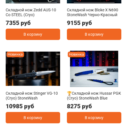
Складной нож Zedd AUS-10
Складной нож Bloke X N690
Co STEEL (Cryo)
StoneWash Черно-Красный
7355 руб
9155 руб
В корзину
В корзину
Новинка
Новинка
Складной нож Stinger VG-10
🏆Складной нож Hussar PGK
(Cryo) StoneWash
(Cryo) StoneWash Blue
10985 руб
8275 руб
В корзину
В корзину