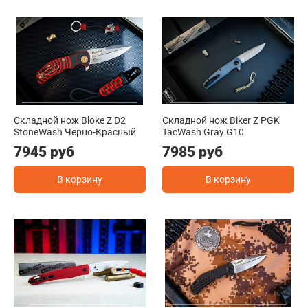
Складной нож Bloke Z D2
Складной нож Biker Z PGK
StoneWash Черно-Красный
TacWash Gray G10
7945 руб
7985 руб
В корзину
В корзину