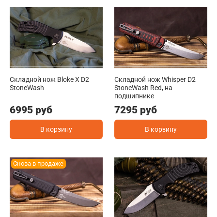
Складной нож Bloke X D2
Складной нож Whisper D2
StoneWash
StoneWash Red, на
подшипнике
6995 руб
7295 руб
В корзину
В корзину
Снова в продаже