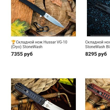
🏆Складной нож Hussar VG-10
Складной нож
(Cryo) StoneWash
StoneWash Bl
7355 руб
8295 руб