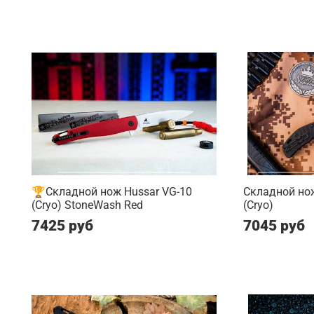
🏆Складной нож Hussar VG-10
Складной нож
(Cryo) StoneWash Red
(Cryo)
7425 руб
7045 руб