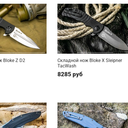
 Bloke Z D2
Складной нож Bloke X Sleipner
TacWash
8285 руб