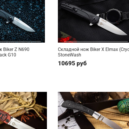
 Biker Z N690
Складной нож Biker X Elmax (Cry
ack G10
StoneWash
10695 руб