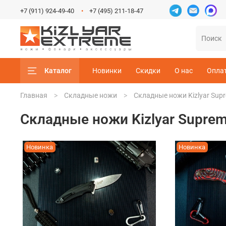
+7 (911) 924-49-40
+7 (495) 211-18-47
Каталог
Новинки
Скидки
О нас
Опла
Главная
Складные ножи
Складные ножи Kizlyar Sup
Складные ножи Kizlyar Supre
Новинка
Новинка