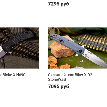
7295 руб
 Bloke X N690
Складной нож Biker X D2
StoneWash
7095 руб