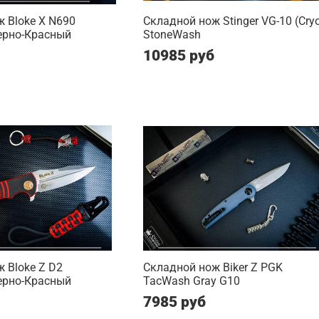
 Bloke X N690
Складной нож Stinger VG-10 (Cry
ерно-Красный
StoneWash
10985 руб
 Bloke Z D2
Складной нож Biker Z PGK
ерно-Красный
TacWash Gray G10
7985 руб