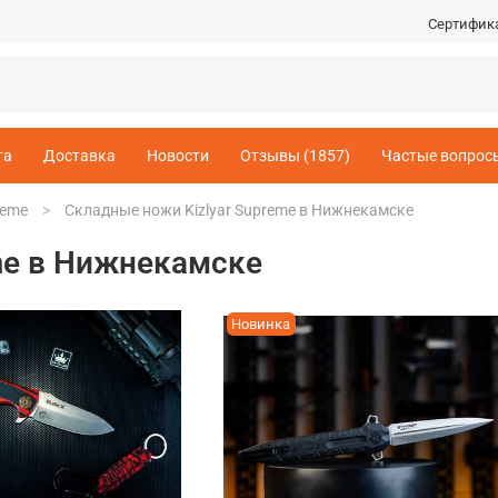
Сертифик
та
Доставка
Новости
Отзывы (1857)
Частые вопрос
reme
Складные ножи Kizlyar Supreme в Нижнекамске
me в Нижнекамске
Новинка