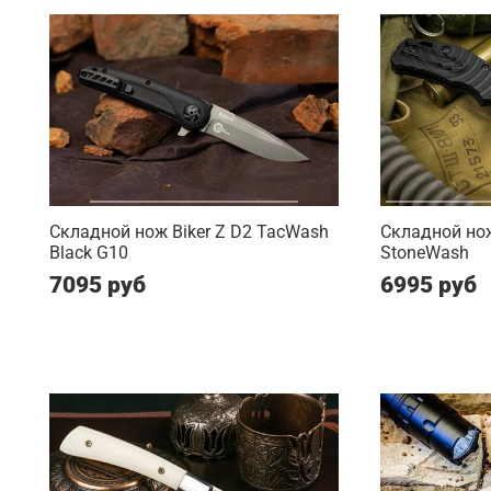
Складной нож Biker Z D2 TacWash
Складной нож
Black G10
StoneWash
7095 руб
6995 руб