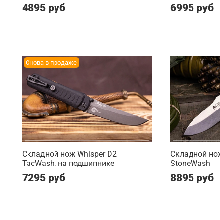
4895 руб
6995 руб
Снова в продаже
Складной нож Whisper D2
Складной нож
TacWash, на подшипнике
StoneWash
7295 руб
8895 руб