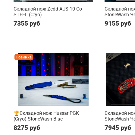
Складной нож Zedd AUS-10 Co
Складной нож
STEEL (Cryo)
StoneWash Ч
7355 руб
9155 руб
Новинка
🏆Складной нож Hussar PGK
Складной нож
(Cryo) StoneWash Blue
StoneWash Ч
8275 руб
7945 руб