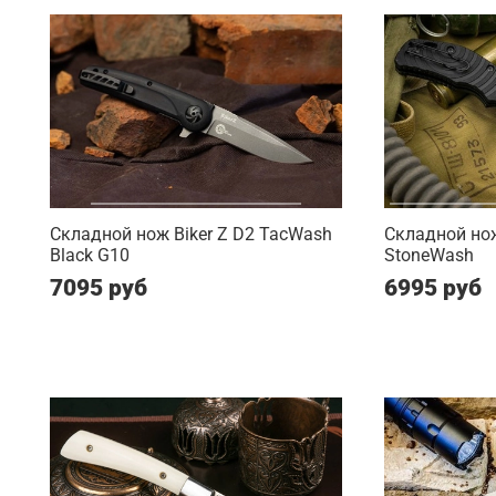
Складной нож Biker Z D2 TacWash
Складной нож
Black G10
StoneWash
7095 руб
6995 руб