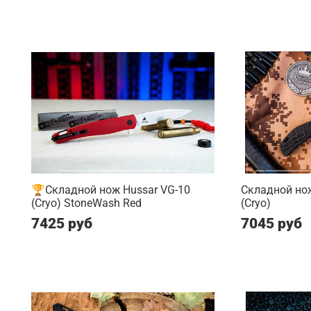
🏆Складной нож Hussar VG-10
Складной нож
(Cryo) StoneWash Red
(Cryo)
7425 руб
7045 руб