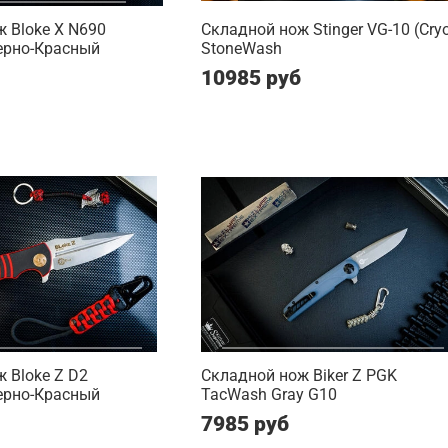
 Bloke X N690
Складной нож Stinger VG-10 (Cry
ерно-Красный
StoneWash
10985 руб
 Bloke Z D2
Складной нож Biker Z PGK
ерно-Красный
TacWash Gray G10
7985 руб