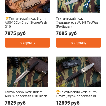
🏆Тактический нож Sturm
Тактический нож
AUS-10Co (Cryo) StoneWash
Фельдъегерь AUS-8 TacWash
G10
(Feldjager)
7875 руб
7085 руб
В корзину
В корзину
Тактический нож Trident
🏆Тактический нож Sturm
AUS-8 StoneWash G10 Black
Elmax (Cryo) StoneWash BH
7825 руб
12895 руб