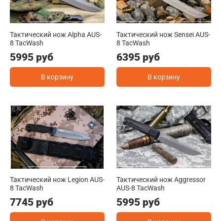
Тактический нож Alpha AUS-
Тактический нож Sensei AUS-
8 TacWash
8 TacWash
5995 руб
6395 руб
В корзину
В корзину
Тактический нож Legion AUS-
Тактический нож Aggressor
8 TacWash
AUS-8 TacWash
7745 руб
5995 руб