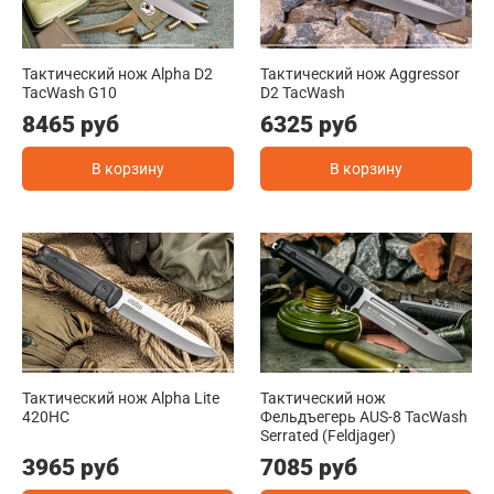
Тактический нож Alpha D2
Тактический нож Aggressor
TacWash G10
D2 TacWash
8465 руб
6325 руб
В корзину
В корзину
Тактический нож Alpha Lite
Тактический нож
420HC
Фельдъегерь AUS-8 TacWash
Serrated (Feldjager)
3965 руб
7085 руб