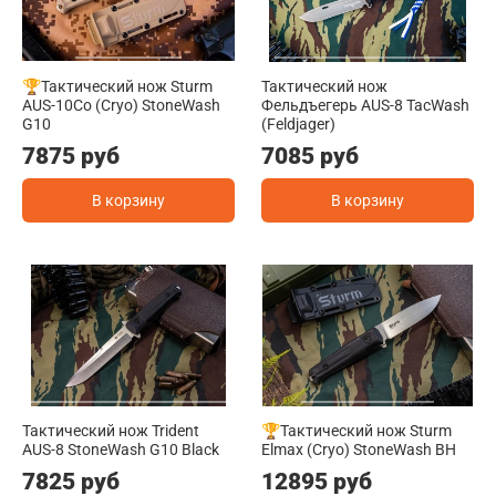
🏆Тактический нож Sturm
Тактический нож
AUS-10Co (Cryo) StoneWash
Фельдъегерь AUS-8 TacWash
G10
(Feldjager)
7875 руб
7085 руб
В корзину
В корзину
Тактический нож Trident
🏆Тактический нож Sturm
AUS-8 StoneWash G10 Black
Elmax (Cryo) StoneWash BH
7825 руб
12895 руб