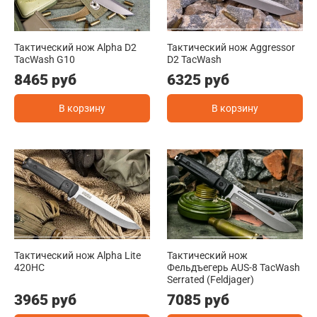
Тактический нож Alpha D2
Тактический нож Aggressor
TacWash G10
D2 TacWash
8465 руб
6325 руб
В корзину
В корзину
Тактический нож Alpha Lite
Тактический нож
420HC
Фельдъегерь AUS-8 TacWash
Serrated (Feldjager)
3965 руб
7085 руб