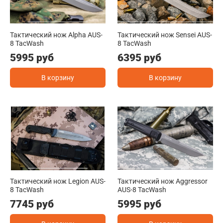
Тактический нож Alpha AUS-
Тактический нож Sensei AUS-
8 TacWash
8 TacWash
5995 руб
6395 руб
В корзину
В корзину
Тактический нож Legion AUS-
Тактический нож Aggressor
8 TacWash
AUS-8 TacWash
7745 руб
5995 руб