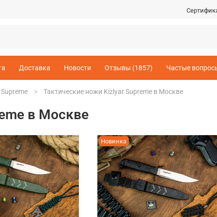
Сертифик
та
Доставка
Новости
Отзывы (1857)
Частые вопрос
r Supreme
Тактические ножи Kizlyar Supreme в Москве
reme в Москве
Новинка