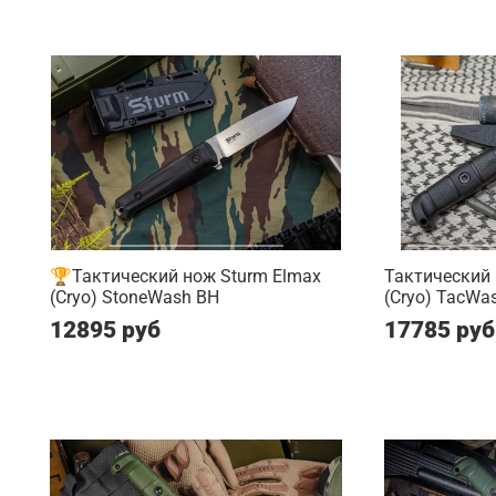
🏆Тактический нож Sturm Elmax
Тактический 
(Cryo) StoneWash BH
(Cryo) TacWa
12895 руб
17785 руб