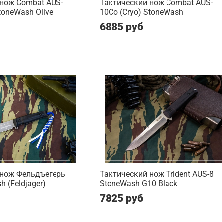
 нож Combat AUS-
Тактический нож Combat AUS-
toneWash Olive
10Co (Cryo) StoneWash
6885 руб
 нож Фельдъегерь
Тактический нож Trident AUS-8
 (Feldjager)
StoneWash G10 Black
7825 руб