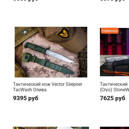
Новинка
Тактический нож Vector Sleipner
Тактический
TacWash Олива
(Cryo) Stone
9395 руб
7625 руб