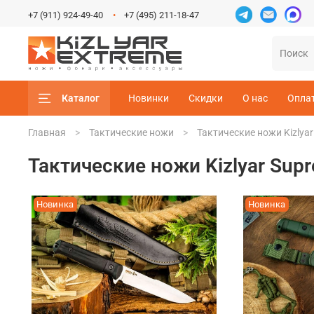
+7 (911) 924-49-40
+7 (495) 211-18-47
Каталог
Новинки
Скидки
О нас
Опла
Главная
Тактические ножи
Тактические ножи Kizlya
Тактические ножи Kizlyar Sup
Новинка
Новинка