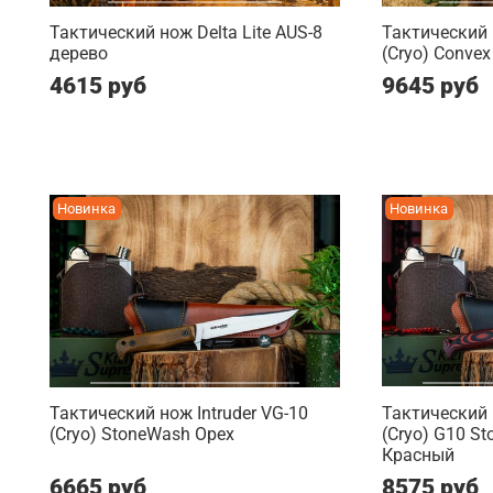
Тактический нож Delta Lite AUS-8
Тактический
дерево
(Cryo) Convex 
4615 руб
9645 руб
Новинка
Новинка
Тактический нож Intruder VG-10
Тактический 
(Cryo) StoneWash Орех
(Cryo) G10 S
Красный
6665 руб
8575 руб