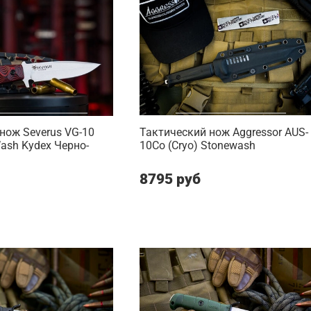
нож Severus VG-10
Тактический нож Aggressor AUS-
Wash Kydex Черно-
10Co (Cryo) Stonewash
8795 руб