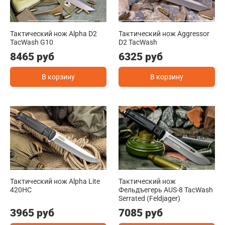
Тактический нож Alpha D2
Тактический нож Aggressor
TacWash G10
D2 TacWash
8465 руб
6325 руб
В корзину
В корзину
Тактический нож Alpha Lite
Тактический нож
420HC
Фельдъегерь AUS-8 TacWash
Serrated (Feldjager)
3965 руб
7085 руб