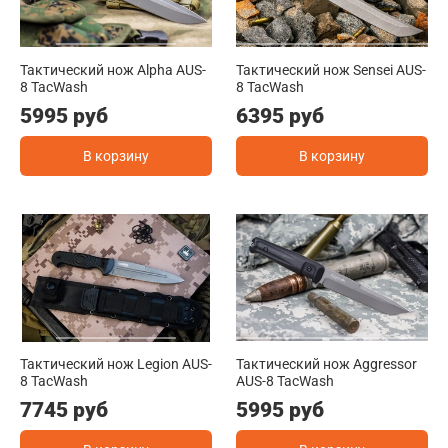
Тактический нож Alpha AUS-
Тактический нож Sensei AUS-
8 TacWash
8 TacWash
5995 руб
6395 руб
В корзину
В корзину
Тактический нож Legion AUS-
Тактический нож Aggressor
8 TacWash
AUS-8 TacWash
7745 руб
5995 руб