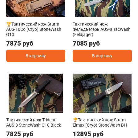
🏆Тактический нож Sturm
Тактический нож
AUS-10Co (Cryo) StoneWash
Фельдъегерь AUS-8 TacWash
G10
(Feldjager)
7875 руб
7085 руб
В корзину
В корзину
Тактический нож Trident
🏆Тактический нож Sturm
AUS-8 StoneWash G10 Black
Elmax (Cryo) StoneWash BH
7825 руб
12895 руб