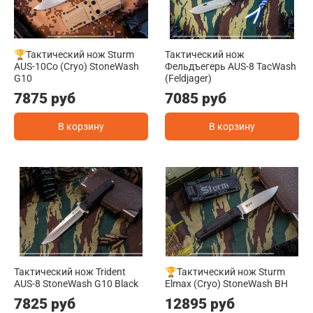
🏆Тактический нож Sturm
Тактический нож
AUS-10Co (Cryo) StoneWash
Фельдъегерь AUS-8 TacWash
G10
(Feldjager)
7875 руб
7085 руб
В корзину
В корзину
Тактический нож Trident
🏆Тактический нож Sturm
AUS-8 StoneWash G10 Black
Elmax (Cryo) StoneWash BH
7825 руб
12895 руб