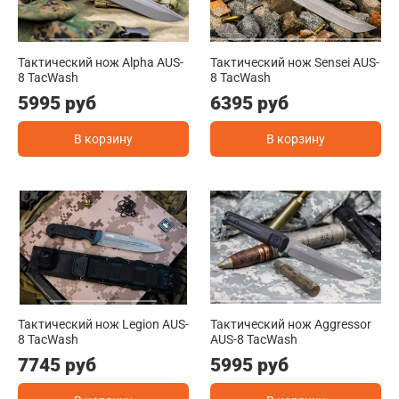
Тактический нож Alpha AUS-
Тактический нож Sensei AUS-
8 TacWash
8 TacWash
5995 руб
6395 руб
В корзину
В корзину
Тактический нож Legion AUS-
Тактический нож Aggressor
8 TacWash
AUS-8 TacWash
7745 руб
5995 руб