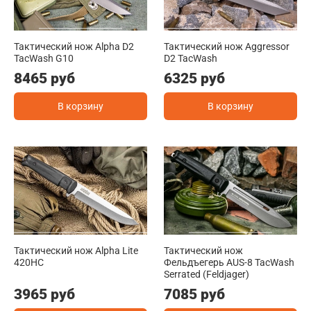
Тактический нож Alpha D2
Тактический нож Aggressor
TacWash G10
D2 TacWash
8465 руб
6325 руб
В корзину
В корзину
Тактический нож Alpha Lite
Тактический нож
420HC
Фельдъегерь AUS-8 TacWash
Serrated (Feldjager)
3965 руб
7085 руб