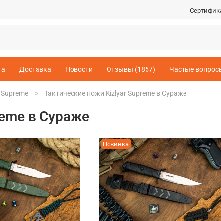
Сертифик
та
Доставка
Новости
Отзывы (1857)
Частые вопрос
r Supreme
Тактические ножи Kizlyar Supreme в Сураже
reme в Сураже
Новинка