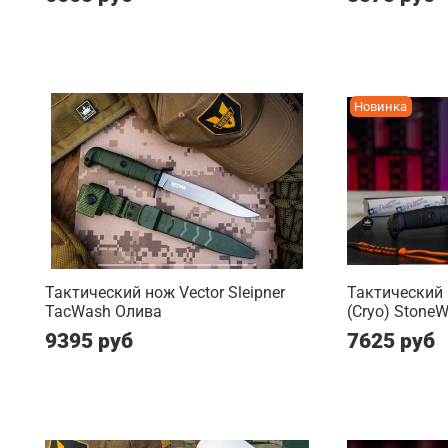
Новинка
Тактический нож Vector Sleipner
Тактический
TacWash Олива
(Cryo) Stone
9395 руб
7625 руб