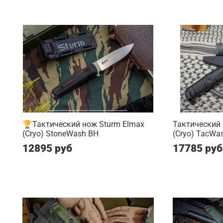
🏆Тактический нож Sturm Elmax
Тактический 
(Cryo) StoneWash BH
(Cryo) TacWa
12895 руб
17785 руб