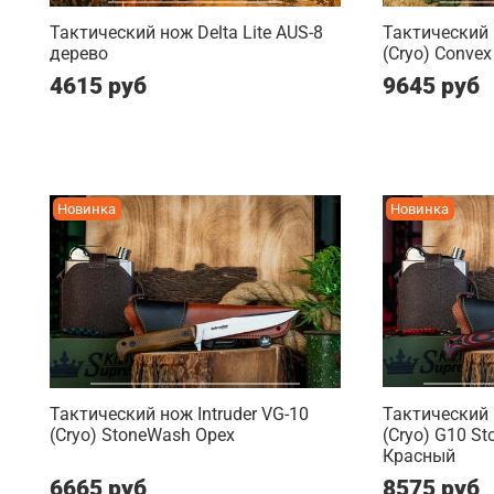
Тактический нож Delta Lite AUS-8
Тактический
дерево
(Cryo) Convex 
4615 руб
9645 руб
Новинка
Новинка
Тактический нож Intruder VG-10
Тактический 
(Cryo) StoneWash Орех
(Cryo) G10 S
Красный
6665 руб
8575 руб