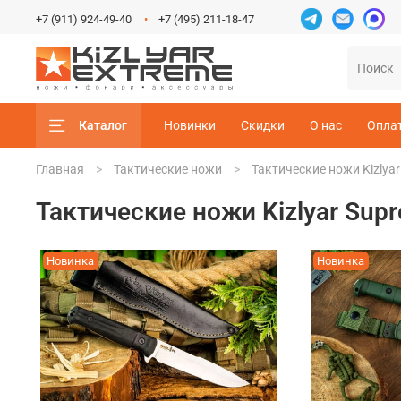
+7 (911) 924-49-40
+7 (495) 211-18-47
Каталог
Новинки
Скидки
О нас
Опла
Главная
Тактические ножи
Тактические ножи Kizlya
Тактические ножи Kizlyar Sup
Новинка
Новинка