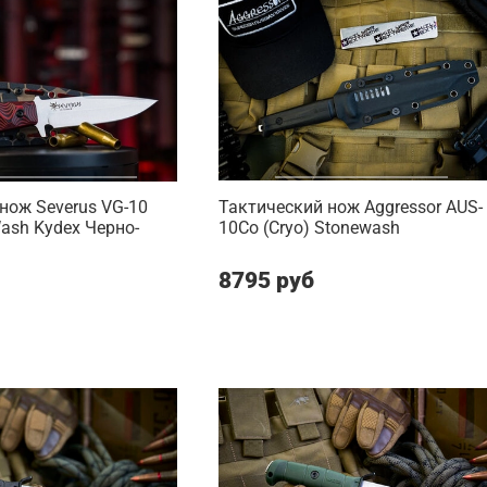
нож Severus VG-10
Тактический нож Aggressor AUS-
Wash Kydex Черно-
10Co (Cryo) Stonewash
8795 руб