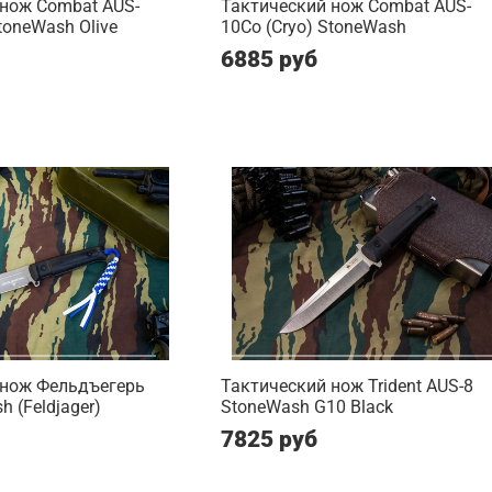
 нож Combat AUS-
Тактический нож Combat AUS-
toneWash Olive
10Co (Cryo) StoneWash
6885 руб
 нож Фельдъегерь
Тактический нож Trident AUS-8
 (Feldjager)
StoneWash G10 Black
7825 руб