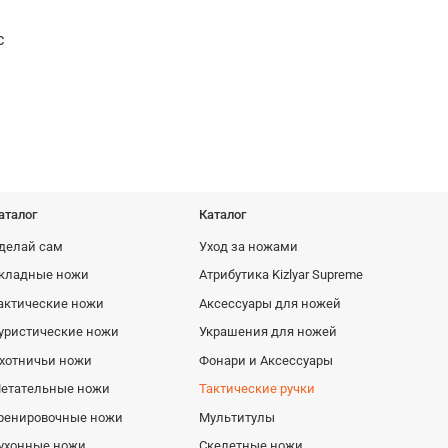
с
Кожаные ножны Combat олива
Кожаные но
1095 руб
685 руб
аталог
Каталог
делай сам
Уход за ножами
кладные ножи
Атрибутика Kizlyar Supreme
актические ножи
Аксессуары для ножей
уристические ножи
Украшения для ножей
хотничьи ножи
Фонари и Аксессуары
етательные ножи
Тактические ручки
ренировочные ножи
Мультитулы
ухонные ножи
Скелетные ножи