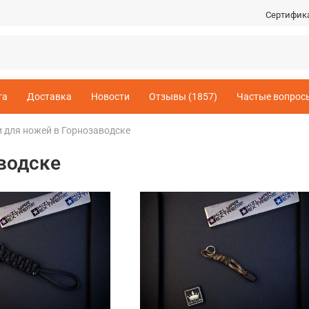
Сертифик
та
Доставка
Новости
Отзывы (1857)
Частые вопрос
 для ножей в Горнозаводске
водске