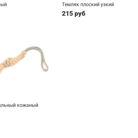
лый
Темляк плоский узкий
215 руб
альный кожаный