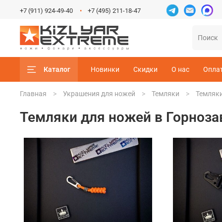
+7 (911) 924-49-40
+7 (495) 211-18-47
Каталог
Новинки
Скидки
О нас
Опла
Главная
Украшения для ножей
Темляки
Темляки
Темляки для ножей в Горноза