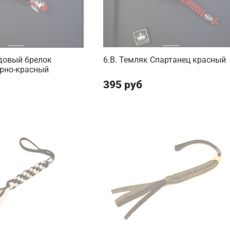
довый брелок
6.B. Темляк Спартанец красный
ерно-красный
395 руб