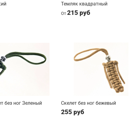
кий
Темляк квадратный
215 руб
От
т без ног Зеленый
Скелет без ног бежевый
255 руб