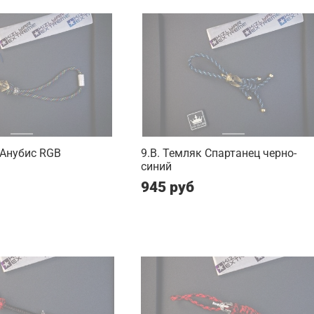
 Анубис RGB
9.B. Темляк Спартанец черно-
синий
945 руб