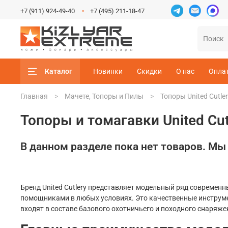
+7 (911) 924-49-40
+7 (495) 211-18-47
Каталог
Новинки
Скидки
О нас
Опла
Главная
Мачете, Топоры и Пилы
Топоры United Cutle
Топоры и томагавки United Cut
В данном разделе пока нет товаров. Мы
Бренд United Cutlery представляет модельный ряд современ
помощниками в любых условиях. Это качественные инструм
входят в составе базового охотничьего и походного снаряже