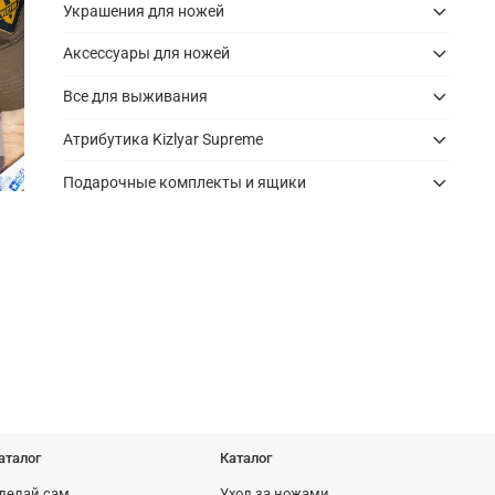
Украшения для ножей
Аксессуары для ножей
Все для выживания
Атрибутика Kizlyar Supreme
Подарочные комплекты и ящики
Ножны ПАТРИОТ из полипропилена
Ножны Aggre
с подвесом и стяжками, черные
Черный
1595 руб
2295 ру
аталог
Каталог
делай сам
Уход за ножами