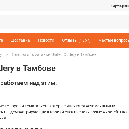
Сертифик
та
Доставка
Новости
Отзывы (1857)
Частые вопрос
ry
Топоры и томагавки United Cutlery в Тамбове
lery в Тамбове
 работаем над этим.
ных топоров и томагавков, которые являются незаменимыми
енты, демонстрирующие широкий спектр своих возможностей. Они
ния.