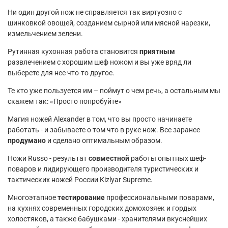
Ни один другой нож не справляется так виртуозно с
шинковкой овощей, созданием сырной или мясной нарезки,
измельчением зелени.
Рутинная кухонная работа становится
приятным
развлечением с хорошим шеф ножом и вы уже вряд ли
выберете для нее что-то другое.
Те кто уже пользуется им – поймут о чем речь, а остальным мы
скажем так: «Просто попробуйте»
Магия ножей Alexander в том, что вы просто начинаете
работать - и забываете о том что в руке нож. Все заранее
продумано
и сделано оптимальным образом.
Ножи Russo - результат
совместной
работы опытных шеф-
поваров и лидирующего производителя туристических и
тактических ножей России Kizlyar Supreme.
Многоэтапное
тестирование
профессиональными поварами,
на кухнях современных городских домохозяек и гордых
холостяков, а также бабушками - хранителями вкуснейших