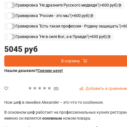
Гравировка "Не дразните Русского медведя"
(+
600 руб
)
Гравировка "Россия - это мы"
(+
600 руб
)
Гравировка "Есть такая профессия - Родину защищать"
(+
6
Гравировка "Не в силе Бог, а в Правде"
(+
600 руб
)
5045 руб
В корзину
Нашли дешевле?
Снизим цену!
Добавить в сравнени
(0)
Нож шеф в линейке Alexander – это что-то особенное.
В основном шеф работает на профессиональных кухнях ресторан
именно он является
основным
ножом повара.