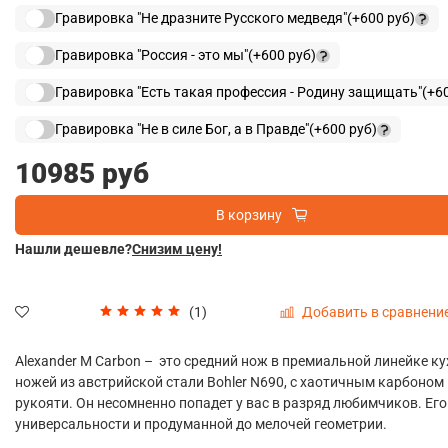
Гравировка "Не дразните Русского медведя"
(+
600 руб
)
Гравировка "Россия - это мы"
(+
600 руб
)
Гравировка "Есть такая профессия - Родину защищать"
(+
6
Гравировка "Не в силе Бог, а в Правде"
(+
600 руб
)
10985 руб
В корзину
Нашли дешевле?
Снизим цену!
Добавить в сравнени
(1)
Alexander M Сarbon –
это средний нож в премиальной линейке к
ножей из австрийской стали
Bohler
N
690, с хаотичным карбоном
рукояти. Он несомненно попадет у вас в разряд любимчиков. Его
универсальности и продуманной до мелочей геометрии.