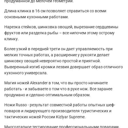
продуманной до мелочей геометрии.
Длина клинка в 16 см позволяет справиться со всеми
основными кухонными работами.
Нарезка стейков, шинковка овощей, вырезание сердцевины
фруктов или разделка рыбы – все нипочем этому острому
клинку.
Более узкий в передней трети он дает управляемость при
мелких точных работах, а расширение у рукояти делает
шинковку овощей невероятно простой и приятной.
Выверенный изгиб кромки лезвия довершает образ отличного
кухонного универсала.
Магия ножей Alexander в том, что вы просто начинаете
работать - и забываете о том что в руке нож. Все заранее
продумано и сделано оптимальным образом.
Ножи Russo - результат совместной работы опытных шеф-
поваров и лидирующего производителя туристических и
тактических ножей России Kizlyar Supreme.
Многоэтапное тестирование профессиональными поварами,