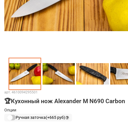
арт.
4610094295501
🏆Кухонный нож Alexander M N690 Carbon
Опции
Ручная заточка
(+
665 руб
)