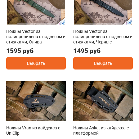
Ножны Vector из
Ножны Vector из
полипропилена с подвесом и
полипропилена с подвесом и
стяжками, Олива
стяжками, Черные
1595 руб
1495 руб
Выбрать
Выбрать
Ножны Vran из кайдекса c
Ножны Asket из кайдекса c
UniClip
платформой