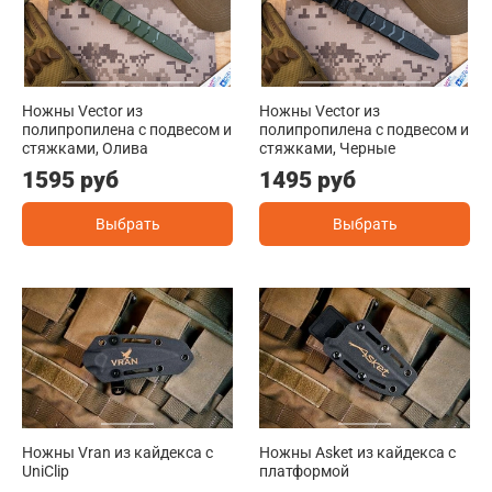
Ножны Vector из
Ножны Vector из
полипропилена с подвесом и
полипропилена с подвесом и
стяжками, Олива
стяжками, Черные
1595 руб
1495 руб
Выбрать
Выбрать
Ножны Vran из кайдекса c
Ножны Asket из кайдекса c
UniClip
платформой