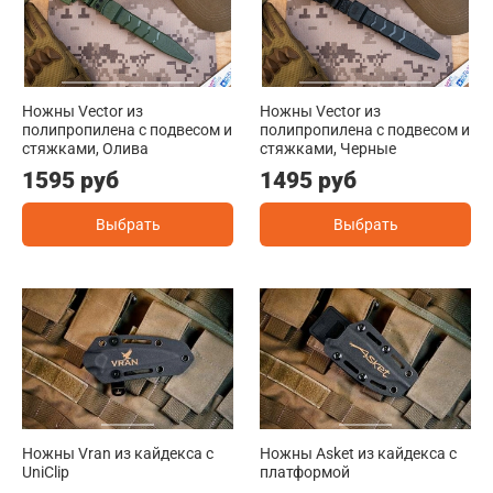
Ножны Vector из
Ножны Vector из
полипропилена с подвесом и
полипропилена с подвесом и
стяжками, Олива
стяжками, Черные
1595 руб
1495 руб
Выбрать
Выбрать
Ножны Vran из кайдекса c
Ножны Asket из кайдекса c
UniClip
платформой