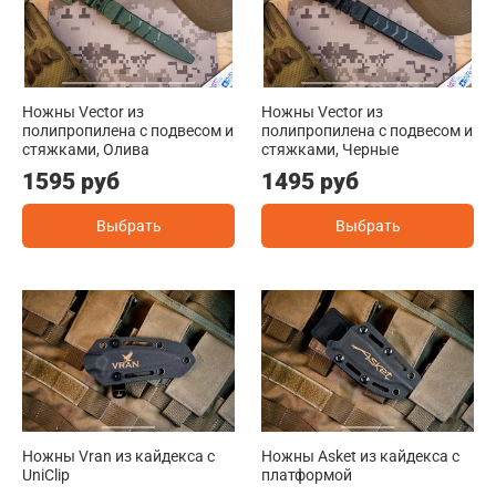
Ножны Vector из
Ножны Vector из
полипропилена с подвесом и
полипропилена с подвесом и
стяжками, Олива
стяжками, Черные
1595 руб
1495 руб
Выбрать
Выбрать
Ножны Vran из кайдекса c
Ножны Asket из кайдекса c
UniClip
платформой