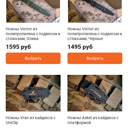
Ножны Vector из
Ножны Vector из
полипропилена с подвесом и
полипропилена с подвесом и
стяжками, Олива
стяжками, Черные
1595 руб
1495 руб
Выбрать
Выбрать
Ножны Vran из кайдекса c
Ножны Asket из кайдекса c
UniClip
платформой