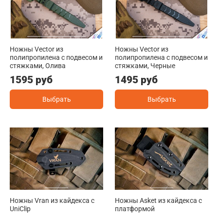
Ножны Vector из
Ножны Vector из
полипропилена с подвесом и
полипропилена с подвесом и
стяжками, Олива
стяжками, Черные
1595 руб
1495 руб
Выбрать
Выбрать
Ножны Vran из кайдекса c
Ножны Asket из кайдекса c
UniClip
платформой