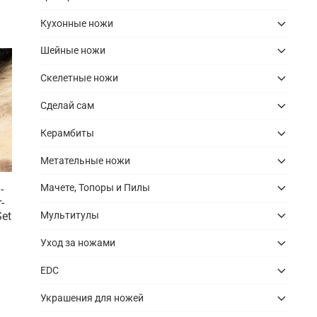
Кухонные ножи
Шейные ножи
Скелетные ножи
Сделай сам
Керамбиты
Метательные ножи
Мачете, Топоры и Пилы
-
-
Set
Мультитулы
Уход за ножами
EDC
Украшения для ножей