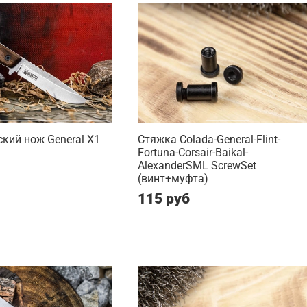
кий нож General X1
Стяжка Colada-General-Flint-
Fortuna-Corsair-Baikal-
AlexanderSML ScrewSet
(винт+муфта)
115 руб