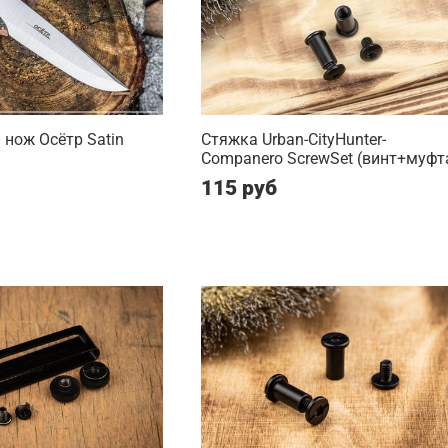
нож Осётр Satin
Стяжка Urban-CityHunter-
Companero ScrewSet (винт+муфт
115 руб