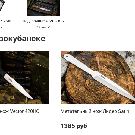
Kizlyar
Подарочные комплекты
me
и ящики
вокубанске
нож Vector 420HC
Метательный нож Лидер Satin
1385 руб