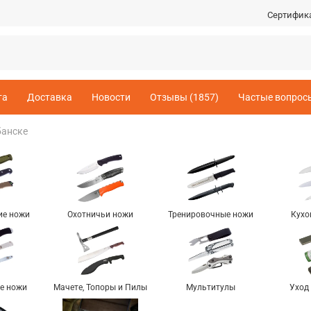
Сертифик
та
Доставка
Новости
Отзывы (1857)
Частые вопрос
банске
ие ножи
Охотничьи ножи
Тренировочные ножи
Кухо
е ножи
Мачете, Топоры и Пилы
Мультитулы
Уход