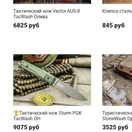
Тактический нож Vector AUS-8
Клипса сталь
TacWash Олива
6825 руб
845 руб
🏆Тактический нож Sturm PGK
Туристически
TacWash OH
StoneWash О
9075 руб
3525 руб