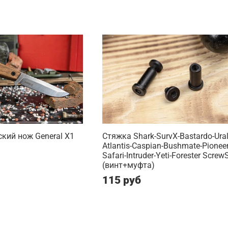
кий нож General X1
Стяжка Shark-SurvX-Bastardo-Ural
Atlantis-Caspian-Bushmate-Pioneer
Safari-Intruder-Yeti-Forester Screw
(винт+муфта)
115 руб