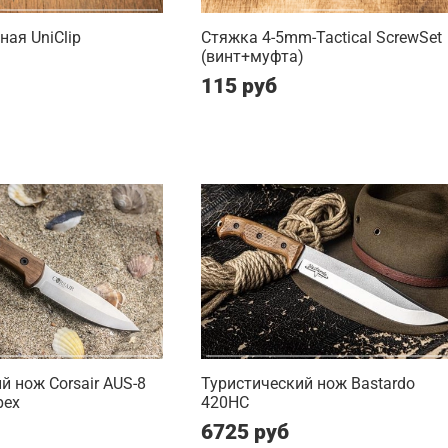
ная UniClip
Стяжка 4-5mm-Tactical ScrewSet
(винт+муфта)
115 руб
й нож Corsair AUS-8
Туристический нож Bastardo
рех
420HC
6725 руб