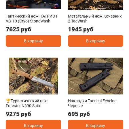
Тактический нож ПАТРИОТ
Метательный нож Кочевник
VG-10 (Cryo) StoneWash
2 TacWash
7625 руб
1945 руб
В корзину
В корзину
🏆Туристический нож
Накладки Tactical Echelon
Forester N690 Satin
Черные
9275 руб
695 руб
В корзину
В корзину