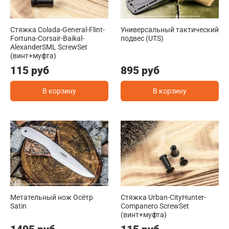
Стяжка Colada-General-Flint-
Универсальный тактический
Fortuna-Corsair-Baikal-
подвес (UTS)
AlexanderSML ScrewSet
(винт+муфта)
115 руб
895 руб
В корзину
В корзину
Метательный нож Осётр
Стяжка Urban-CityHunter-
Satin
Companero ScrewSet
(винт+муфта)