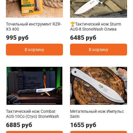
Точильный инструмент RZR-
🏆Тактический нож Sturm
X3 400
AUS-8 StoneWash Олива
995 руб
6485 руб
В корзину
В корзину
Тактический нож Combat
Метательный нож Импульс
AUS-10Co (Cryo) StoneWash
Satin
6885 руб
1655 руб