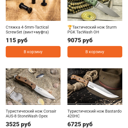
Стяжка 4-5mm-Tactical
🏆Тактический нож Sturm
ScrewSet (винт+муфта)
PGK TacWash OH
115 руб
9075 руб
В корзину
В корзину
Туристический нож Corsair
Туристический нож Bastardo
AUS-8 StoneWash Орех
420HC
3525 руб
6725 руб