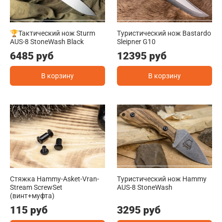
🏆Тактический нож Sturm
Туристический нож Bastardo
AUS-8 StoneWash Black
Sleipner G10
6485 руб
12395 руб
В корзину
В корзину
Стяжка Hammy-Asket-Vran-
Туристический нож Hammy
Stream ScrewSet
AUS-8 StoneWash
(винт+муфта)
115 руб
3295 руб