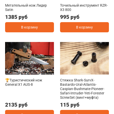
Метательный нож Лидер
Точильный инструмент RZR-
Satin
X3 800
1385 руб
995 руб
В корзину
В корзину
🏆Туристический нож
Стяжка Shark-SurvX-
General X1 AUS-8
Bastardo-Ural-Atlantis-
Caspian-Bushmate-Pioneer-
Safari-Intruder-Yeti-Forester
ScrewSet (винт+муфта)
2135 руб
115 руб