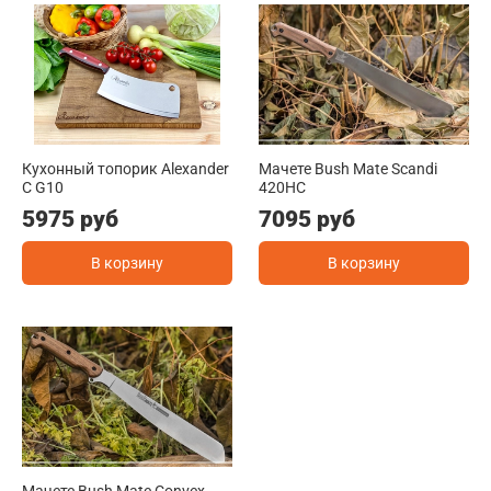
Кухонный топорик Alexander
Мачете Bush Mate Scandi
C G10
420HC
5975 руб
7095 руб
В корзину
В корзину
Мачете Bush Mate Convex