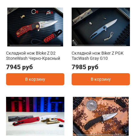
Складной нож Bloke Z D2
Складной нож Biker Z PGK
StoneWash Черно-Красный
TacWash Gray G10
7945 руб
7985 руб
В корзину
В корзину