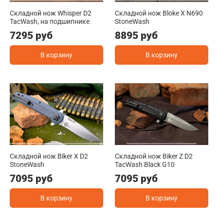
Складной нож Whisper D2
Складной нож Bloke X N690
TacWash, на подшипнике
StoneWash
7295 руб
8895 руб
В корзину
В корзину
Складной нож Biker X D2
Складной нож Biker Z D2
StoneWash
TacWash Black G10
7095 руб
7095 руб
В корзину
В корзину