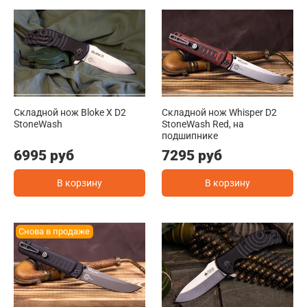
Складной нож Bloke X D2
Складной нож Whisper D2
StoneWash
StoneWash Red, на
подшипнике
6995 руб
7295 руб
В корзину
В корзину
Снова в продаже