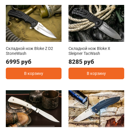
Складной нож Bloke Z D2
Складной нож Bloke X
StoneWash
Sleipner TacWash
6995 руб
8285 руб
В корзину
В корзину