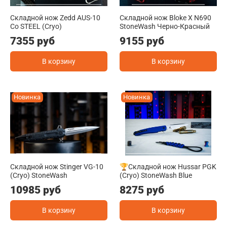
Складной нож Zedd AUS-10
Складной нож Bloke X N690
Co STEEL (Cryo)
StoneWash Черно-Красный
7355 руб
9155 руб
В корзину
В корзину
Новинка
Новинка
Складной нож Stinger VG-10
🏆Складной нож Hussar PGK
(Cryo) StoneWash
(Cryo) StoneWash Blue
10985 руб
8275 руб
В корзину
В корзину