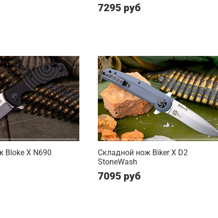
7295 руб
 Bloke X N690
Складной нож Biker X D2
StoneWash
7095 руб