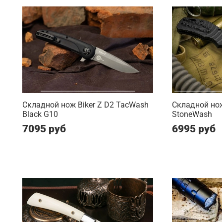
Складной нож Biker Z D2 TacWash
Складной нож
Black G10
StoneWash
7095 руб
6995 руб