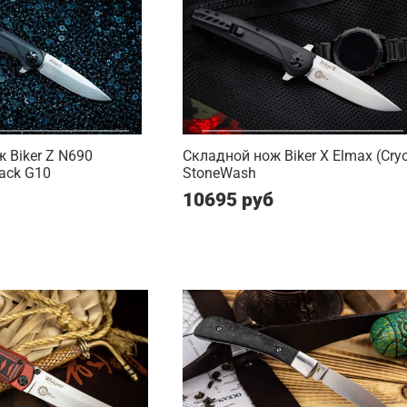
 Biker Z N690
Складной нож Biker X Elmax (Cry
ack G10
StoneWash
10695 руб