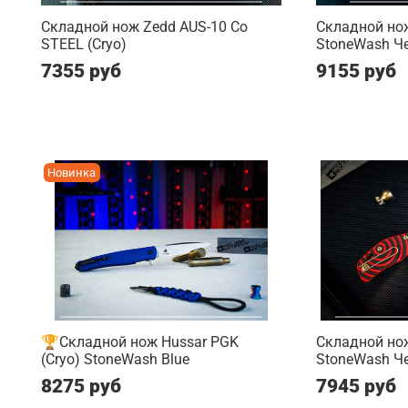
Складной нож Zedd AUS-10 Co
Складной нож
STEEL (Cryo)
StoneWash Ч
7355 руб
9155 руб
Новинка
🏆Складной нож Hussar PGK
Складной нож
(Cryo) StoneWash Blue
StoneWash Ч
8275 руб
7945 руб