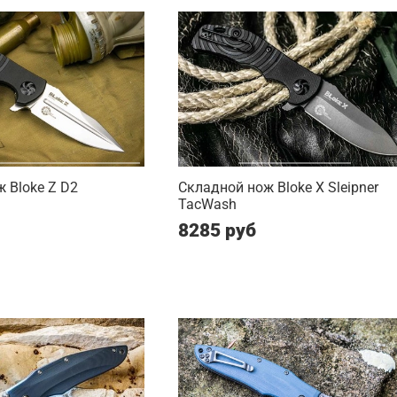
 Bloke Z D2
Складной нож Bloke X Sleipner
TacWash
8285 руб