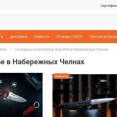
Сертифик
та
Доставка
Новости
Отзывы (1857)
Частые вопрос
reme
Складные ножи Kizlyar Supreme в Набережных Челнах
me в Набережных Челнах
Новинка