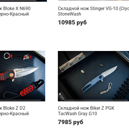
 Bloke X N690
Складной нож Stinger VG-10 (Cry
ерно-Красный
StoneWash
10985 руб
 Bloke Z D2
Складной нож Biker Z PGK
ерно-Красный
TacWash Gray G10
7985 руб