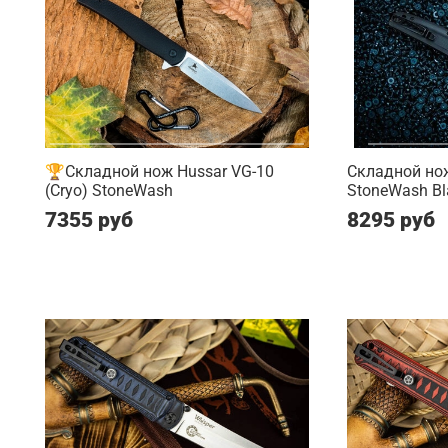
🏆Складной нож Hussar VG-10
Складной нож
(Cryo) StoneWash
StoneWash Bl
7355 руб
8295 руб