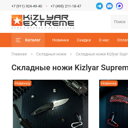
+7 (911) 924-49-40
+7 (495) 211-18-47
Каталог
Новинки
Скидки
О нас
Опла
Главная
Складные ножи
Складные ножи Kizlyar Sup
Складные ножи Kizlyar Supre
Новинка
Новинка