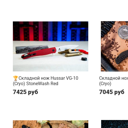
🏆Складной нож Hussar VG-10
Складной нож
(Cryo) StoneWash Red
(Cryo)
7425 руб
7045 руб