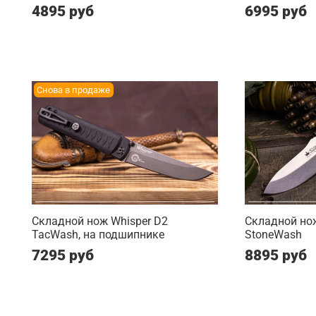
4895 руб
6995 руб
Снова в продаже
Складной нож Whisper D2
Складной нож
TacWash, на подшипнике
StoneWash
7295 руб
8895 руб