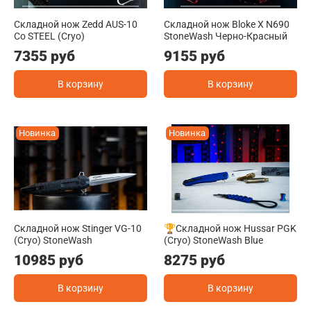
Складной нож Zedd AUS-10
Складной нож Bloke X N690
Co STEEL (Cryo)
StoneWash Черно-Красный
7355 руб
9155 руб
В корзину
В корзину
Новинка
Новинка
Складной нож Stinger VG-10
🏆Складной нож Hussar PGK
(Cryo) StoneWash
(Cryo) StoneWash Blue
10985 руб
8275 руб
В корзину
В корзину