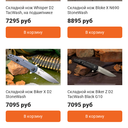
Складной нож Whisper D2
Складной нож Bloke X N690
TacWash, на подшипнике
StoneWash
7295 руб
8895 руб
В корзину
В корзину
Складной нож Biker X D2
Складной нож Biker Z D2
StoneWash
TacWash Black G10
7095 руб
7095 руб
В корзину
В корзину