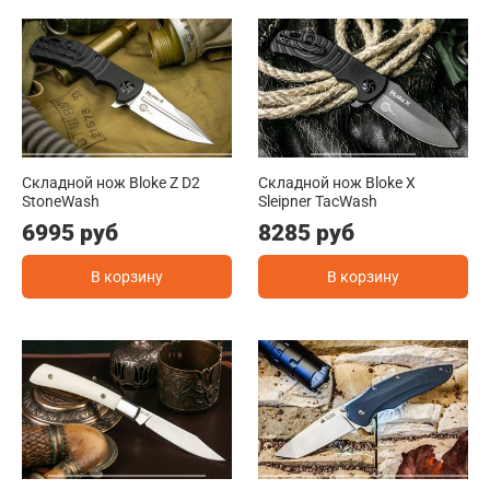
Складной нож Bloke Z D2
Складной нож Bloke X
StoneWash
Sleipner TacWash
6995 руб
8285 руб
В корзину
В корзину