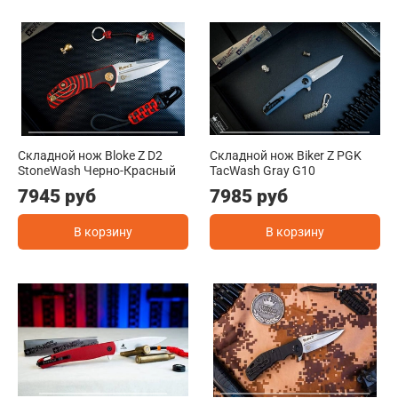
Складной нож Bloke Z D2
Складной нож Biker Z PGK
StoneWash Черно-Красный
TacWash Gray G10
7945 руб
7985 руб
В корзину
В корзину