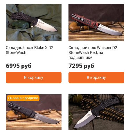
Складной нож Bloke X D2
Складной нож Whisper D2
StoneWash
StoneWash Red, на
подшипнике
6995 руб
7295 руб
В корзину
В корзину
Снова в продаже