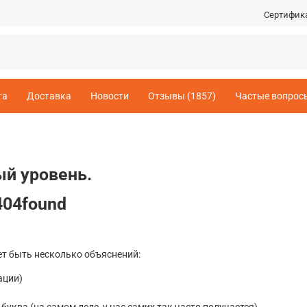
Сертифик
та
Доставка
Новости
Отзывы (1857)
Частые вопрос
й уровень.
404found
ет быть несколько объяснений:
ации)