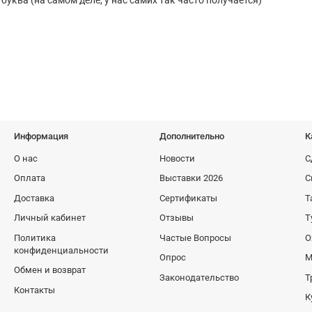
уква (на самом деле, у нас самих так часто получается)
Информация
Дополнительно
К
О нас
Новости
С
Оплата
Выставки 2026
С
Доставка
Сертификаты
Т
Личный кабинет
Отзывы
Т
Политика
Частые Вопросы
О
конфиденциальности
Опрос
М
Обмен и возврат
Законодательство
Т
Контакты
К