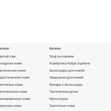
аталог
Каталог
делай сам
Уход за ножами
кладные ножи
Атрибутика Kizlyar Supreme
актические ножи
Аксессуары для ножей
уристические ножи
Украшения для ножей
хотничьи ножи
Фонари и Аксессуары
етательные ножи
Тактические ручки
ренировочные ножи
Мультитулы
ухонные ножи
Скелетные ножи